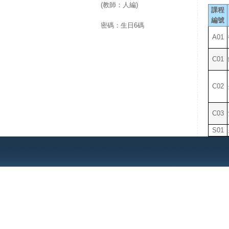
(教師：人編)
課程
編號
密碼：生日6碼
A01
C01
C02
C03
S01