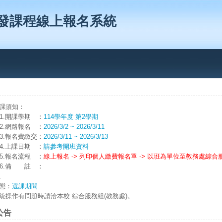
發課程線上報名系統
課須知：
1.開課學期 ：
114
學年度 第
2
學期
2.網路報名 ：
2026/3/2
~
2026/3/11
3.報名費繳交：
2026/3/11
~
2026/3/13
4.上課日期 ：
請參考開班資料
5.報名流程 ：
線上報名 -> 列印個人繳費報名單 -> 以班為單位至教務處綜
6.備 註 ：
.
態：
選課期間
統操作有問題時請洽本校 綜合服務組(教務處)。
公告