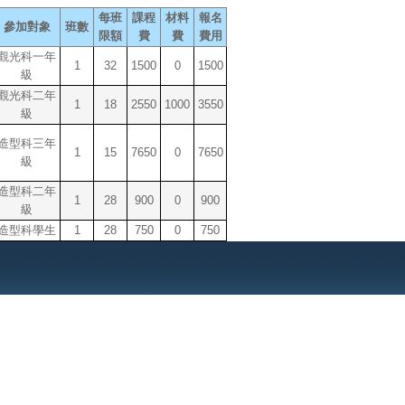
每班
課程
材料
報名
參加對象
班數
限額
費
費
費用
觀光科一年
1
32
1500
0
1500
級
觀光科二年
1
18
2550
1000
3550
級
造型科三年
1
15
7650
0
7650
級
造型科二年
1
28
900
0
900
級
造型科學生
1
28
750
0
750